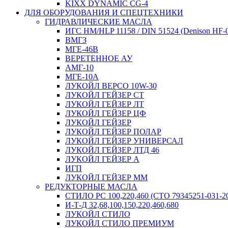
KIXX DYNAMIC CG-4
ДЛЯ ОБОРУДОВАНИЯ И СПЕЦТЕХНИКИ
ГИДРАВЛИЧЕСКИЕ МАСЛА
ИГС HM/HLP 11158 / DIN 51524 (Denison HF-0;
ВМГЗ
МГЕ-46В
ВЕРЕТЕННОЕ АУ
АМГ-10
МГЕ-10А
ЛУКОЙЛ ВЕРСО 10W-30
ЛУКОЙЛ ГЕЙЗЕР CT
ЛУКОЙЛ ГЕЙЗЕР ЛТ
ЛУКОЙЛ ГЕЙЗЕР ЦФ
ЛУКОЙЛ ГЕЙЗЕР
ЛУКОЙЛ ГЕЙЗЕР ПОЛАР
ЛУКОЙЛ ГЕЙЗЕР УНИВЕРСАЛ
ЛУКОЙЛ ГЕЙЗЕР ЛТД 46
ЛУКОЙЛ ГЕЙЗЕР А
ИГП
ЛУКОЙЛ ГЕЙЗЕР ММ
РЕДУКТОРНЫЕ МАСЛА
СТИЛО РС 100,220,460 (СТО 79345251-031-2
И-Т-Д 32,68,100,150,220,460,680
ЛУКОЙЛ СТИЛО
ЛУКОЙЛ СТИЛО ПРЕМИУМ