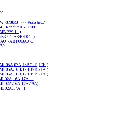
30
200/50500, Porsche...)
 Renault RN 0700...)
 229.1...)
-04, А3/B4-04...)
ОАО «АВТОВАЗ»..)
W50
L05A,07A,16B/C/D,17B.)
L05A,16B,17B,19B,21А.)
L05A,16B,17B,19B,21А.)
ML02A,16A,17A…)
L02A,16A,17A,19A)
L02A,17A...)