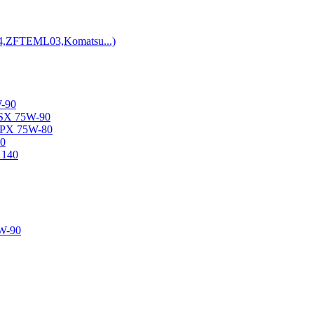
C4,ZFTEML03,Komatsu...)
-90
X 75W-90
X 75W-80
0
140
W-90