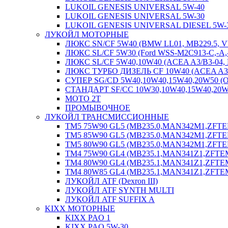
LUKOIL GENESIS UNIVERSAL 5W-40
LUKOIL GENESIS UNIVERSAL 5W-30
LUKOIL GENESIS UNIVERSAL DIESEL 5W-
ЛУКОЙЛ МОТОРНЫЕ
ЛЮКС SN/CF 5W40 (BMW LL01, MB229.5, VW50
ЛЮКС SL/CF 5W30 (Ford WSS-M2C913-C,-А,-В,
ЛЮКС SL/CF 5W40,10W40 (ACEA A3/B3-04, MB
ЛЮКС ТУРБО ДИЗЕЛЬ CF 10W40 (ACEA A3/B3
СУПЕР SG/CD 5W40,10W40,15W40,20W50 (
СТАНДАРТ SF/CC 10W30,10W40,15W40,20
МОТО 2Т
ПРОМЫВОЧНОЕ
ЛУКОЙЛ TРАНСМИССИОННЫЕ
ТМ5 75W90 GL5 (MB235.0,MAN342М1,ZFTEM
ТМ5 85W90 GL5 (MB235.0,MAN342М1,ZFTEM
ТМ5 80W90 GL5 (MB235.0,MAN342М1,ZFTEM
ТМ4 75W90 GL4 (MB235.1,MAN341Z1,ZFTE
ТМ4 80W90 GL4 (MB235.1,MAN341Z1,ZFTEM
ТМ4 80W85 GL4 (MB235.1,MAN341Z1,ZFTEM
ЛУКОЙЛ ATF (Dexron III)
ЛУКОЙЛ ATF SYNTH MULTI
ЛУКОЙЛ ATF SUFFIX A
KIXX МОТОРНЫЕ
KIXX PAO 1
KIXX PAO 5W-30