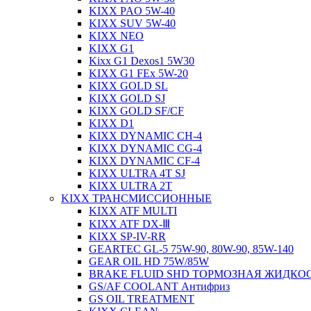
KIXX PAO 5W-40
KIXX SUV 5W-40
KIXX NEO
KIXX G1
Kixx G1 Dexos1 5W30
KIXX G1 FEx 5W-20
KIXX GOLD SL
KIXX GOLD SJ
KIXX GOLD SF/CF
KIXX D1
KIXX DYNAMIC CH-4
KIXX DYNAMIC CG-4
KIXX DYNAMIC CF-4
KIXX ULTRA 4T SJ
KIXX ULTRA 2T
KIXX ТРАНСМИССИОННЫЕ
KIXX ATF MULTI
KIXX ATF DX-Ⅲ
KIXX SP-IV-RR
GEARTEC GL-5 75W-90, 80W-90, 85W-140
GEAR OIL HD 75W/85W
BRAKE FLUID SHD ТОРМОЗНАЯ ЖИДКО
GS/AF COOLANT Антифриз
GS OIL TREATMENT